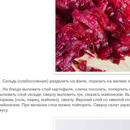
3. Сельдь (слабосоленую) разделить на филе, порезать на мелкие к
4. На блюдо выложить слой картофеля, слегка посолить, поперчит
выложить слой сельди, сверху выложить лук, смазать майонезом. Вы
орковь (соль, перец, майонез), свеклу. Верхний слой со свеклой п
майонезом. При желании слои можно повторить. Сверху салат укра
кусу.