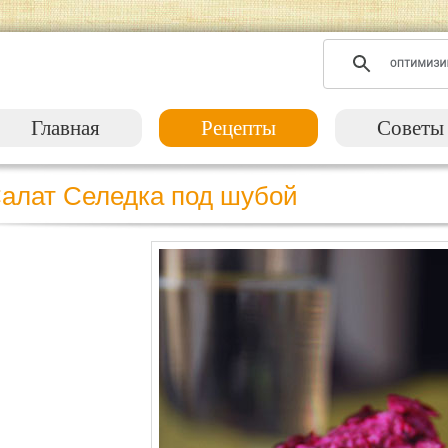
Главная
Рецепты
Советы
алат Селедка под шубой