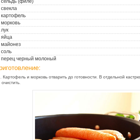
сельдь (филе)
свекла
картофель
морковь
лук
яйца
майонез
соль
перец черный молоный
риготовление:
1. Картофель и морковь отварить до готовности. В отдельной кастр
 очистить.