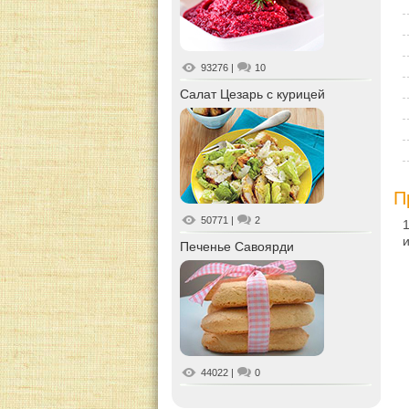
93276
|
10
Салат Цезарь с курицей
П
50771
|
2
и
Печенье Савоярди
44022
|
0