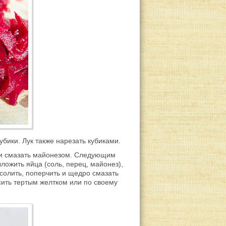
убики. Лук также нарезать кубиками.
ь и смазать майонезом. Следующим
ложить яйца (соль, перец, майонез),
осолить, поперчить и щедро смазать
сить тертым желтком или по своему