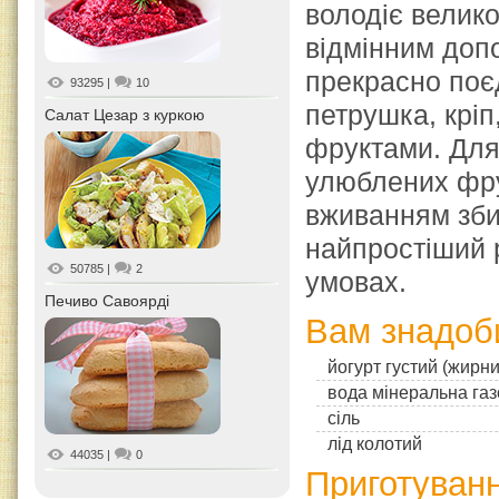
володіє велик
відмінним доп
прекрасно поє
93295
|
10
петрушка, кріп
Салат Цезар з куркою
фруктами. Для
улюблених фрук
вживанням зби
найпростіший 
50785
|
2
умовах.
Печиво Савоярді
Вам знадоб
йогурт густий (жирни
вода мінеральна га
сіль
лід колотий
44035
|
0
Приготуванн