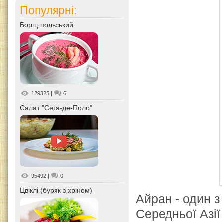
Популярні:
Борщ польський
129325
|
6
Салат "Сета-де-Поло"
95492
|
0
Цвіклі (буряк з хріном)
Айран - один 
Середньої Азії