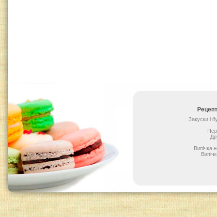
Рецепт
Закуски і 
Пер
Др
Випічка 
Випічк