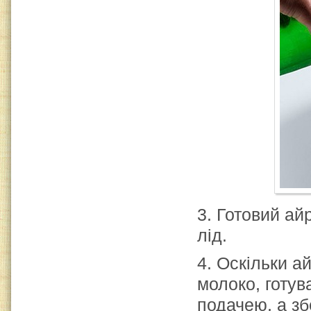
3. Готовий ай
лід.
4. Оскільки а
молоко, готув
подачею, а зб