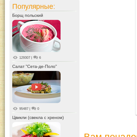
Популярные:
Борщ польский
129307
|
6
Салат "Сета-де-Поло"
95487
|
0
Цвикли (свекла с хреном)
Вам понадо