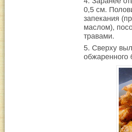
4. Заранее о
0,5 см. Поло
запекания (п
маслом), пос
травами.
5. Сверху вы
обжаренного 