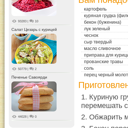
картофель
куряная грудка (фил
93283
|
10
бекон (буженина)
лук зеленый
Салат Цезарь с курицей
чеснок
сыр твердый
масло сливочное
приправа для куриц
прованские травы
соль
50779
|
2
перец черный моло
Печенье Савоярди
Приготовле
1. Куриную гр
перемешать с
2. Обжарить м
44028
|
0