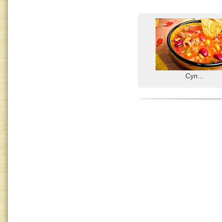
Суп...
Борщ...