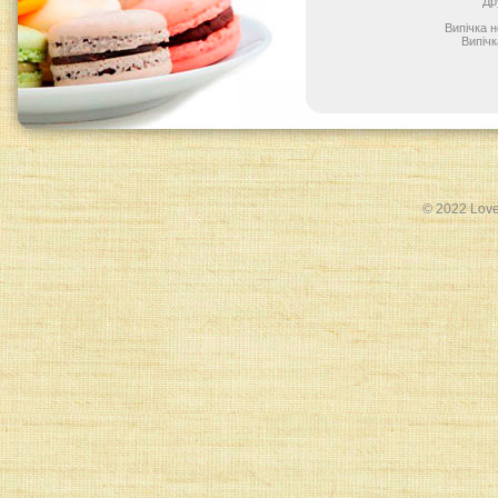
Др
Випічка 
Випічк
© 2022 Love