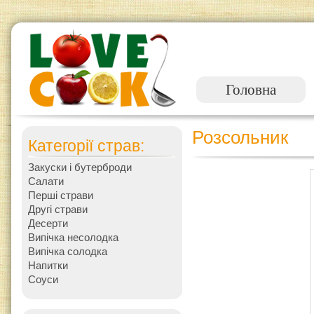
Головна
Розсольник
Категорії страв:
Закуски і бутерброди
Салати
Перші страви
Другі страви
Десерти
Випічка несолодка
Випічка солодка
Напитки
Соуси