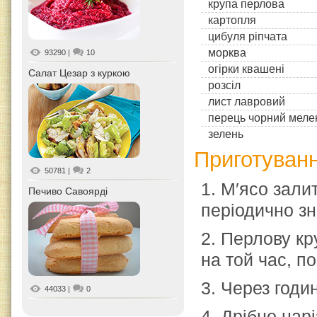
крупа перлова
картопля
цибуля ріпчата
морква
93290
|
10
огірки квашені
Салат Цезар з куркою
розсіл
лист лавровий
перець чорний меле
зелень
Приготуванн
50781
|
2
1. М′ясо залит
Печиво Савоярді
періодично зн
2. Перлову кр
на той час, п
3. Через годи
44033
|
0
4. Дрібно нар