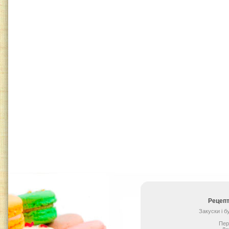
Рецепт
Закуски і 
Пер