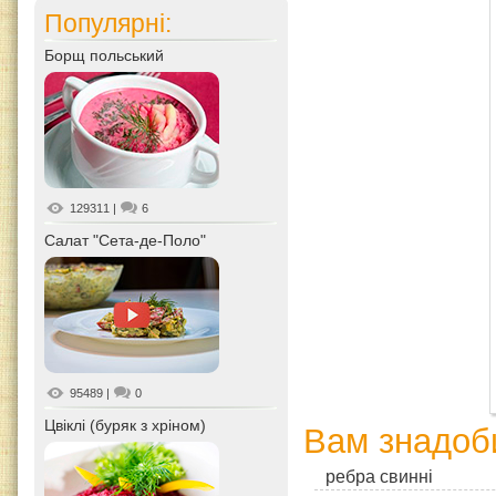
Популярні:
Борщ польський
129311
|
6
Салат "Сета-де-Поло"
95489
|
0
Цвіклі (буряк з хріном)
Вам знадоб
ребра свинні