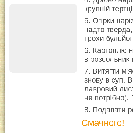
крупній тертц
5. Огірки нар
надто тверда,
трохи бульйон
6. Картоплю н
в розсольник 
7. Витягти м′я
знову в суп. В
лавровий лист
не потрібно).
8. Подавати р
Смачного!